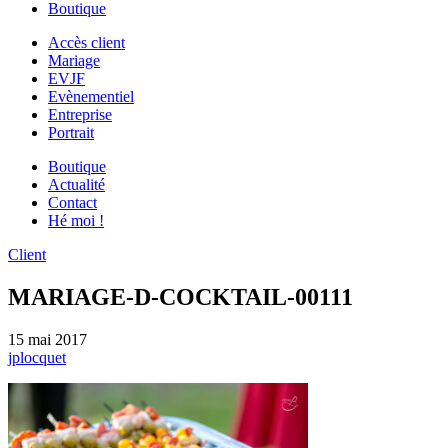
Boutique
Accès client
Mariage
EVJF
Evènementiel
Entreprise
Portrait
Boutique
Actualité
Contact
Hé moi !
Client
MARIAGE-D-COCKTAIL-00111
15 mai 2017
jplocquet