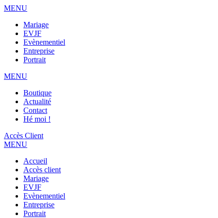
MENU
Mariage
EVJF
Evènementiel
Entreprise
Portrait
MENU
Boutique
Actualité
Contact
Hé moi !
Accès Client
MENU
Accueil
Accès client
Mariage
EVJF
Evènementiel
Entreprise
Portrait