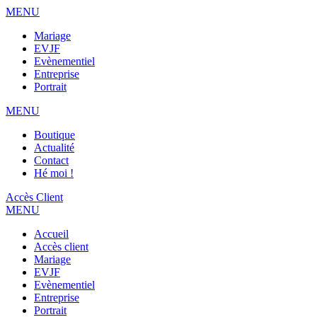
MENU
Mariage
EVJF
Evènementiel
Entreprise
Portrait
MENU
Boutique
Actualité
Contact
Hé moi !
Accès Client
MENU
Accueil
Accès client
Mariage
EVJF
Evènementiel
Entreprise
Portrait