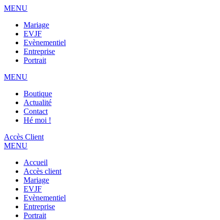
MENU
Mariage
EVJF
Evènementiel
Entreprise
Portrait
MENU
Boutique
Actualité
Contact
Hé moi !
Accès Client
MENU
Accueil
Accès client
Mariage
EVJF
Evènementiel
Entreprise
Portrait