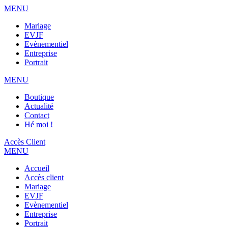
MENU
Mariage
EVJF
Evènementiel
Entreprise
Portrait
MENU
Boutique
Actualité
Contact
Hé moi !
Accès Client
MENU
Accueil
Accès client
Mariage
EVJF
Evènementiel
Entreprise
Portrait