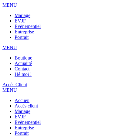
MENU
Mariage
EVJF
Evènementiel
Entreprise
Portrait
MENU
Boutique
Actualité
Contact
Hé moi !
Accès Client
MENU
Accueil
Accès client
Mariage
EVJF
Evènementiel
Entreprise
Portrait