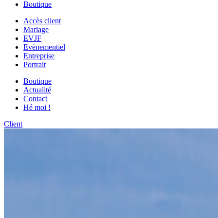
Boutique
Accès client
Mariage
EVJF
Evènementiel
Entreprise
Portrait
Boutique
Actualité
Contact
Hé moi !
Client