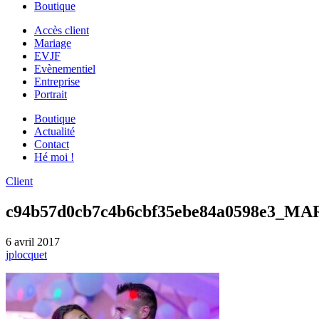
Boutique
Accès client
Mariage
EVJF
Evènementiel
Entreprise
Portrait
Boutique
Actualité
Contact
Hé moi !
Client
c94b57d0cb7c4b6cbf35ebe84a0598e3_
6 avril 2017
jplocquet