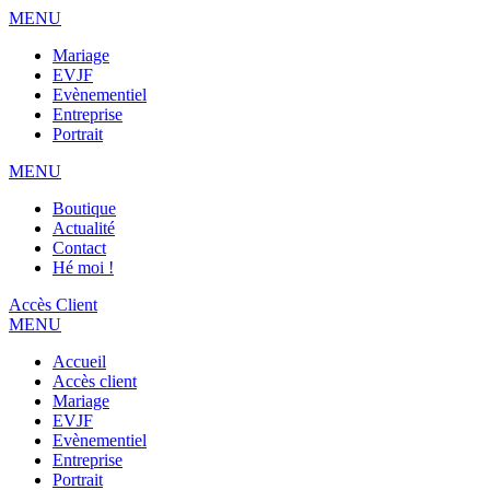
MENU
Mariage
EVJF
Evènementiel
Entreprise
Portrait
MENU
Boutique
Actualité
Contact
Hé moi !
Accès Client
MENU
Accueil
Accès client
Mariage
EVJF
Evènementiel
Entreprise
Portrait