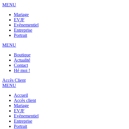
MENU
Mariage
EVJF
Evènementiel
Entreprise
Portrait
MENU
Boutique
Actualité
Contact
Hé moi !
Accès Client
MENU
Accueil
Accès client
Mariage
EVJF
Evènementiel
Entreprise
Portrait