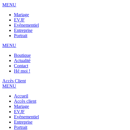
MENU
Mariage
EVJF
Evènementiel
Entreprise
Portrait
MENU
Boutique
Actualité
Contact
Hé moi !
Accès Client
MENU
Accueil
Accès client
Mariage
EVJF
Evènementiel
Entreprise
Portrait